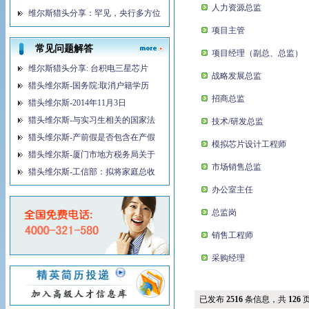
人力资源总监
维尔斯猎头分享：罕见，央行多方位
项目主管
常见问题解答
项目经理（副总、总监）
维尔斯猎头分享: 台积电三星芯片
战略发展总监
猎头维尔斯-国务院:取消户籍学历
招商总监
猎头维尔斯-2014年11月3日
猎头维尔斯-与实习生相关的国家法
技术/研发总监
猎头维尔斯-产前假是否包含在产假
模拟芯片设计工程师
猎头维尔斯-厦门市地方税务局关于
市场销售总监
猎头维尔斯-工信部：拟将家庭总收
办公室主任
总监岗
销售工程师
采购经理
已发布
2516
条信息，共
126